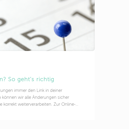
rfach auf oder fühlt sich am Morgen nicht
t dann die Annahme,
[…]
? So geht’s richtig
rungen immer den Link in deiner
 können wir alle Änderungen sicher
korrekt weiterverarbeiten. Zur Online-
.de/onlinerezeption