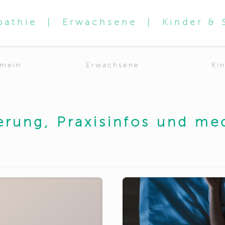
Aktuelles
pathie
|
Erwachsene
|
Kinder &
emein
Erwachsene
Ki
ierung, Praxisinfos und me