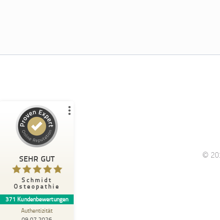
nicht klar eingeordnet werden. In unserer Pra
daher überwiegend über eine Online-Rezepti
Kundenbewertungen und Erfahrungen
organisatorische Anliegen werden strukturiert di
zu
Patienten ist dieser Ablauf zunächst ungewoh
Schmidt Osteopathie
Warum ist eine direkte telefonische Abstimm
%
100
SEHR GUT
Weshalb werden bestimmte Angaben vorab ab
nachvollziehbar. Die Umstellung auf strukturi
Empfehlungen auf
ProvenExpert.com
5,00
/
4,98
101
270
2
Bewertungen von
Bewertungen auf
anderen Quellen
ProvenExpert.com
© 201
Blick aufs ProvenExpert-Profil werfen
SEHR GUT
Familie J.
Schmidt
5,00
Osteopathie
Super lieber Umgang mit unserem Sohn,
371
Kundenbewertungen
man fühlt sich rundum gut behandelt.
Authentizität
09.07.2026