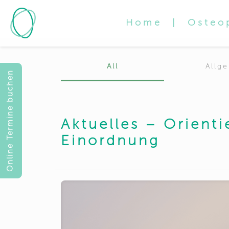
Home
|
Osteo
All
Allg
Online Termine buchen
Aktuelles – Orient
Einordnung