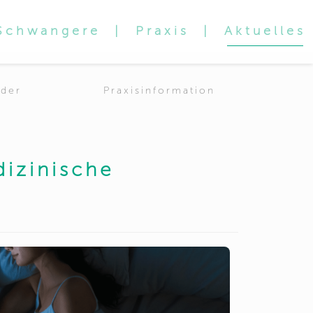
 Schwangere
|
Praxis
|
Aktuelles
nder
Praxisinformation
dizinische