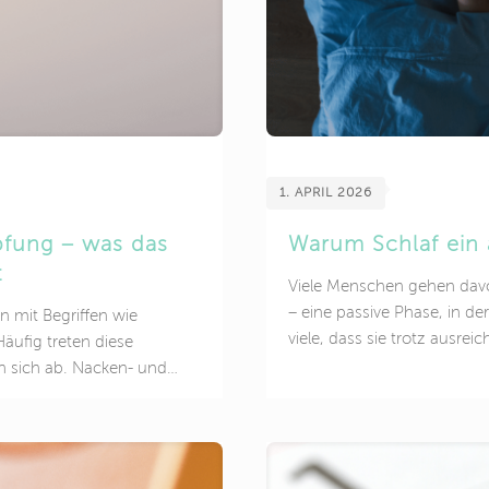
1. APRIL 2026
pfung – was das
Warum Schlaf ein a
t
Viele Menschen gehen davo
– eine passive Phase, in der
 mit Begriffen wie
viele, dass sie trotz ausrei
äufig treten diese
Schlaf in stressigen Phase
 sich ab. Nacken- und
nachvollziehbar. Aus medizi
leme oder ein Gefühl
sondern ein aktiver Regul
icht immer eindeutig einer
verbunden ist. Warum Schlaf
rt das häufig zu Unsicherheit.
Situation: Jemand geht aben
tress? Oder handelt es sich