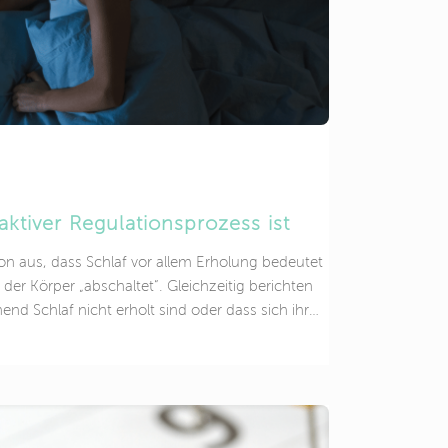
ktiver Regulationsprozess ist
n aus, dass Schlaf vor allem Erholung bedeutet
 der Körper „abschaltet“. Gleichzeitig berichten
chend Schlaf nicht erholt sind oder dass sich ihr
n deutlich verändert. Diese Beobachtungen sind
nischer Sicht ist Schlaf kein passiver Zustand,
ationsprozess, der eng mit dem Nervensystem
 nicht einfach „Ruhe“ ist Eine typische
ds erschöpft ins Bett, schläft vielleicht schnell