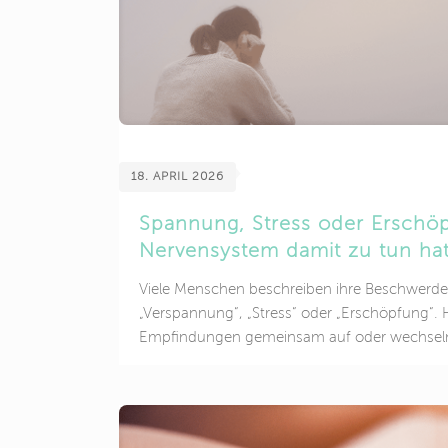
18. APRIL 2026
Spannung, Stress oder Erschö
Nervensystem damit zu tun ha
Viele Menschen beschreiben ihre Beschwerden
„Verspannung“, „Stress“ oder „Erschöpfung“. H
Empfindungen gemeinsam auf oder wechseln
Rückenschmerzen, innere Unruhe, Schlafprob
verminderter Belastbarkeit lassen sich dabei n
einzelnen Ursache zuordnen. In der Praxis füh
Ist es ein körperliches Problem? Liegt es am S