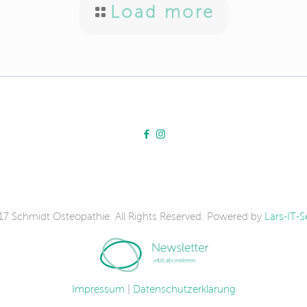
xis erfolgt die Kommunikation
Load more
on. Termine, Anfragen und
gital erfasst. Für viele
nt und wirft Fragen auf:
ung nicht vorgesehen?
gefragt? Diese Fragen sind
erte Anfragen dient
[…]
7 Schmidt Osteopathie. All Rights Reserved. Powered by
Lars-IT-S
Impressum
|
Datenschutzerklärung