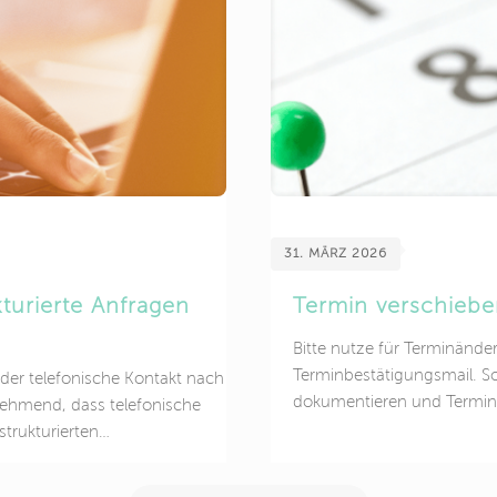
ein, wacht aber nachts meh
reifen solche
ausgeruht. Häufig entsteh
nd psychophysiologische
s Nervensystem spielt dabei
 Körpers an Belastung steuert.
31. MÄRZ 2026
turierte Anfragen
Termin verschieben
Bitte nutze für Terminände
Terminbestätigungsmail. So
 der telefonische Kontakt nach
dokumentieren und Termine 
unehmend, dass telefonische
Rezeption: therapieschmidt
strukturierten
. Wartezeiten, unvollständige
 dazu führen, dass Anliegen