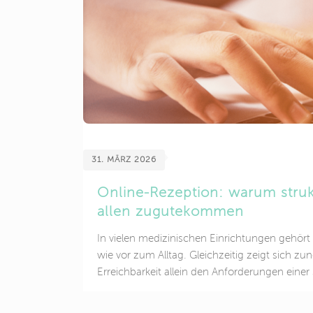
um etwas anderes? Aus medizinischer Sicht g
Unterscheidungen oft zu kurz. Körperliche u
Prozesse sind eng miteinander verbunden. Da
eine zentrale Rolle, weil es die Anpassung des
[…]
31. MÄRZ 2026
Online-Rezeption: warum struk
allen zugutekommen
In vielen medizinischen Einrichtungen gehört
wie vor zum Alltag. Gleichzeitig zeigt sich z
Erreichbarkeit allein den Anforderungen einer 
Patientenversorgung nicht immer gerecht wird
Informationen oder Missverständnisse können