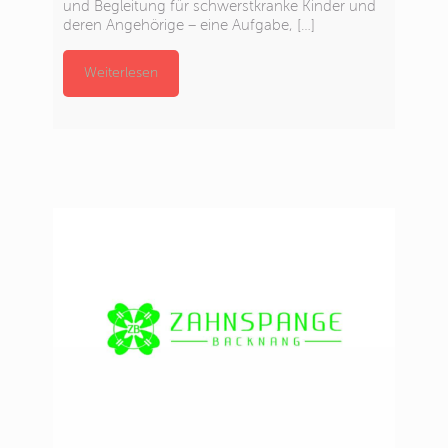
und Begleitung für schwerstkranke Kinder und
deren Angehörige – eine Aufgabe,
[…]
Weiterlesen