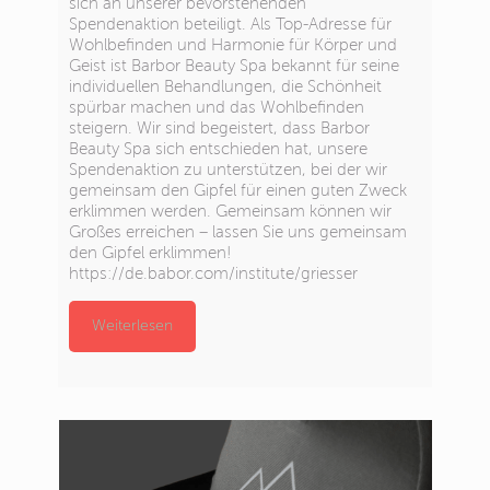
sich an unserer bevorstehenden
Spendenaktion beteiligt. Als Top-Adresse für
Wohlbefinden und Harmonie für Körper und
Geist ist Barbor Beauty Spa bekannt für seine
individuellen Behandlungen, die Schönheit
spürbar machen und das Wohlbefinden
steigern. Wir sind begeistert, dass Barbor
Beauty Spa sich entschieden hat, unsere
Spendenaktion zu unterstützen, bei der wir
gemeinsam den Gipfel für einen guten Zweck
erklimmen werden. Gemeinsam können wir
Großes erreichen – lassen Sie uns gemeinsam
den Gipfel erklimmen!
https://de.babor.com/institute/griesser
Weiterlesen