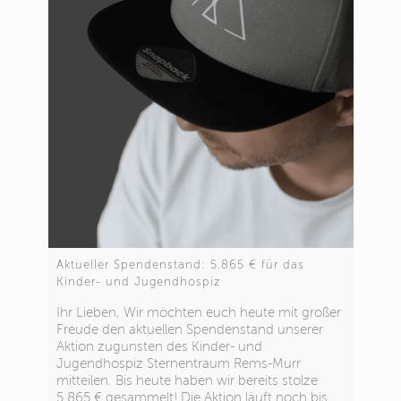
Aktueller Spendenstand: 5.865 € für das
Kinder- und Jugendhospiz
Ihr Lieben, Wir möchten euch heute mit großer
Freude den aktuellen Spendenstand unserer
Aktion zugunsten des Kinder- und
Jugendhospiz Sternentraum Rems-Murr
mitteilen. Bis heute haben wir bereits stolze
5.865 € gesammelt! Die Aktion läuft noch bis