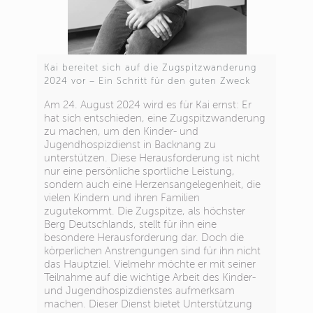
Kai bereitet sich auf die Zugspitzwanderung
2024 vor – Ein Schritt für den guten Zweck
Am 24. August 2024 wird es für Kai ernst: Er
hat sich entschieden, eine Zugspitzwanderung
zu machen, um den Kinder- und
Jugendhospizdienst in Backnang zu
unterstützen. Diese Herausforderung ist nicht
nur eine persönliche sportliche Leistung,
sondern auch eine Herzensangelegenheit, die
vielen Kindern und ihren Familien
zugutekommt. Die Zugspitze, als höchster
Berg Deutschlands, stellt für ihn eine
besondere Herausforderung dar. Doch die
körperlichen Anstrengungen sind für ihn nicht
das Hauptziel. Vielmehr möchte er mit seiner
Teilnahme auf die wichtige Arbeit des Kinder-
und Jugendhospizdienstes aufmerksam
machen. Dieser Dienst bietet Unterstützung