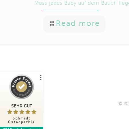
Muss jedes Baby auf dem Bauch lieg
Read more
Kundenbewertungen und Erfahrungen
zu
Schmidt Osteopathie
%
100
SEHR GUT
Empfehlungen auf
ProvenExpert.com
5,00
/
4,98
101
270
2
Bewertungen von
Bewertungen auf
anderen Quellen
ProvenExpert.com
© 201
Blick aufs ProvenExpert-Profil werfen
SEHR GUT
Familie J.
Schmidt
5,00
Osteopathie
Super lieber Umgang mit unserem Sohn,