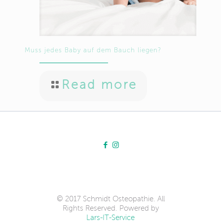
Muss jedes Baby auf dem Bauch liegen?
Read more
Kundenbewertungen und
Erfahrungen zu
Schmidt Osteopathie
SEHR GUT
%
100
Empfehlungen auf
© 2017 Schmidt Osteopathie. All
ProvenExpert.com
5,00
/
4,98
Rights Reserved. Powered by
Lars-IT-Service