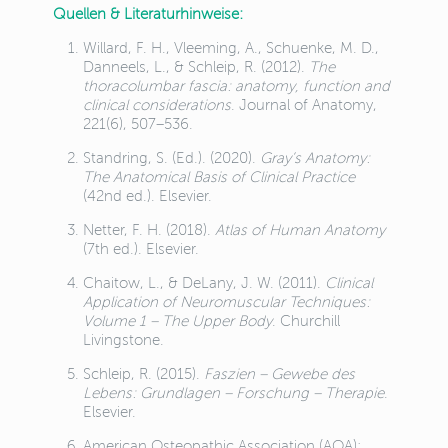
Quellen & Literaturhinweise:
Willard, F. H., Vleeming, A., Schuenke, M. D.,
Danneels, L., & Schleip, R. (2012).
The
thoracolumbar fascia: anatomy, function and
clinical considerations
. Journal of Anatomy,
221(6), 507–536.
Standring, S. (Ed.). (2020).
Gray’s Anatomy:
The Anatomical Basis of Clinical Practice
(42nd ed.). Elsevier.
Netter, F. H. (2018).
Atlas of Human Anatomy
(7th ed.). Elsevier.
Chaitow, L., & DeLany, J. W. (2011).
Clinical
Application of Neuromuscular Techniques:
Volume 1 – The Upper Body
. Churchill
Livingstone.
Schleip, R. (2015).
Faszien – Gewebe des
Lebens: Grundlagen – Forschung – Therapie
.
Elsevier.
American Osteopathic Association (AOA):