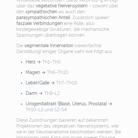
Wirbelsäule verbunden. Diese Verbindung erfolgt
über das
vegetative Nervensystem
– sowohl über
den
sympathischen
als auch den
parasympathischen Anteil
. Zusätzlich spielen
fasziale Verbindungen
eine Rolle, also
bindegewebige Strukturen, die mechanische
Spannungen übertragen können.
Die
segmentale Innervation
(vereinfachte
Darstellung) einiger Organe sieht wie folgt aus:
Herz
→ Th1–Th5
Magen
→ Th6–Th10
Leber/Galle
→ Th7–Th10
Darm
→ Th9–L2
Urogenitaltrakt (Blase, Uterus, Prostata)
→
Th10–L2 und S2–S4
Diese Zuordnungen basieren auf bekannten
Projektionen des vegetativen Nervensystems, wie
sie in der Neuroanatomie beschrieben werden. Bei
Irritationen oder Entzündungen innerer Organe